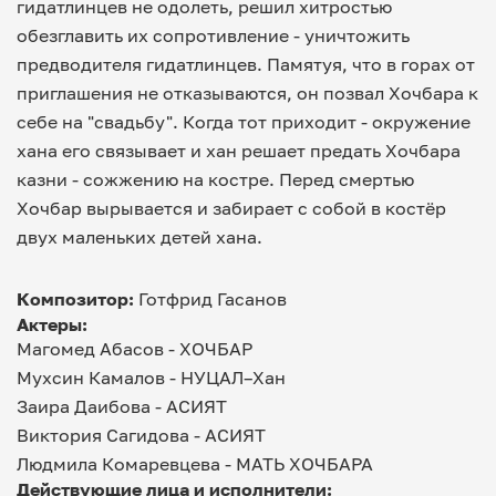
гидатлинцев не одолеть, решил хитростью
обезглавить их сопротивление - уничтожить
предводителя гидатлинцев. Памятуя, что в горах от
приглашения не отказываются, он позвал Хочбара к
себе на "свадьбу". Когда тот приходит - окружение
хана его связывает и хан решает предать Хочбара
казни - сожжению на костре. Перед смертью
Хочбар вырывается и забирает с собой в костёр
двух маленьких детей хана.
Композитор:
Готфрид Гасанов
Актеры:
Магомед Абасов -
ХОЧБАР
Мухсин Камалов -
НУЦАЛ–Хан
Заира Даибова -
АСИЯТ
Виктория Сагидова -
АСИЯТ
Людмила Комаревцева -
МАТЬ ХОЧБАРА
Действующие лица и исполнители: