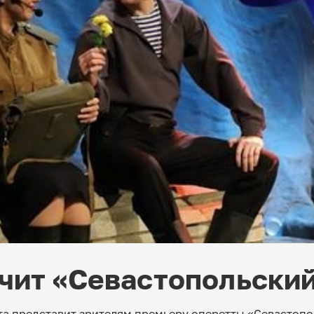
чит «Севастопольский
та представит зрителям премьеру оперетты «Севастопо