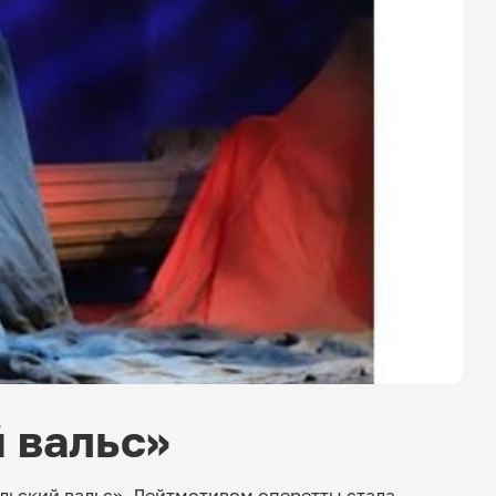
 вальс»
льский вальс». Лейтмотивом оперетты стала